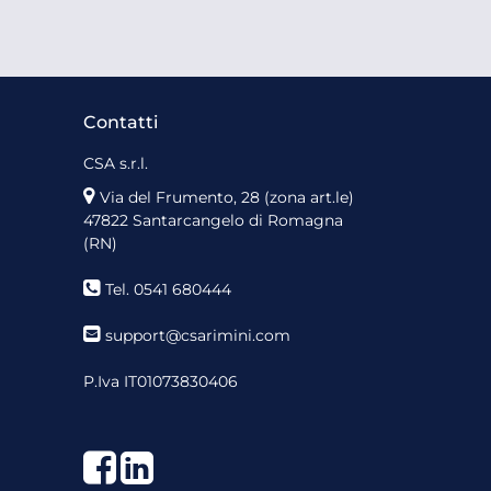
Contatti
CSA s.r.l.
Via del Frumento, 28 (zona art.le)
47822 Santarcangelo di Romagna
(RN)
Tel. 0541 680444
support@csarimini.com
P.Iva IT01073830406
Facebook
LinkedIn