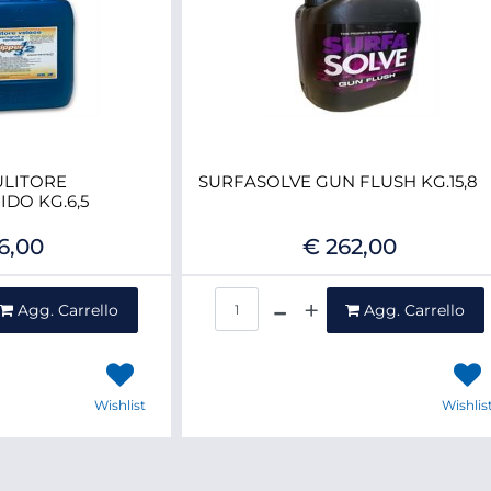
PULITORE
SURFASOLVE GUN FLUSH KG.15,8
DO KG.6,5
6,00
€ 262,00
ntità
Quantità
Agg. Carrello
Agg. Carrello
Wishlist
Wishlis