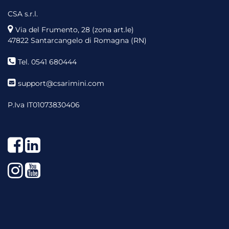
CSA s.r.l.
Via del Frumento, 28 (zona art.le)
47822 Santarcangelo di Romagna (RN)
Tel. 0541 680444
support@csarimini.com
P.Iva IT01073830406
Facebook
LinkedIn
Instagram
YouTube