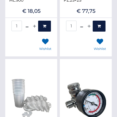
ML.900
PZ.25+25
€ 18,05
€ 77,75
Quantità
Quantità
Wishlist
Wishlist