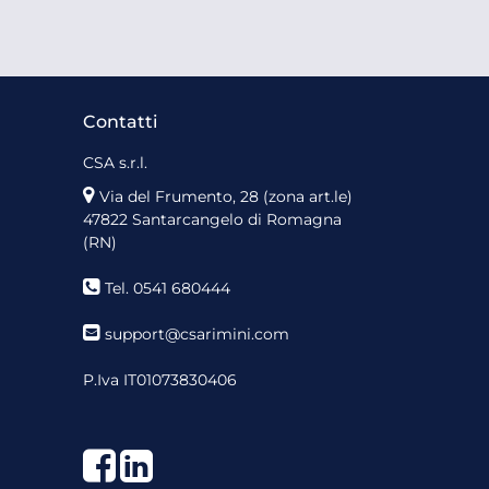
Contatti
CSA s.r.l.
Via del Frumento, 28 (zona art.le)
47822 Santarcangelo di Romagna
(RN)
Tel. 0541 680444
support@csarimini.com
P.Iva IT01073830406
Facebook
LinkedIn