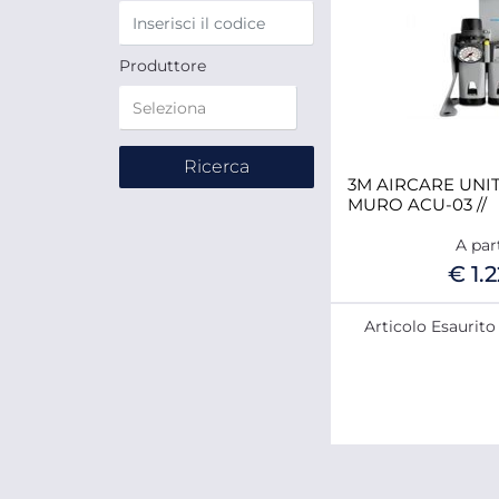
Produttore
3M AIRCARE UNIT
MURO ACU-03 //
A par
€ 1.
Articolo Esaurito