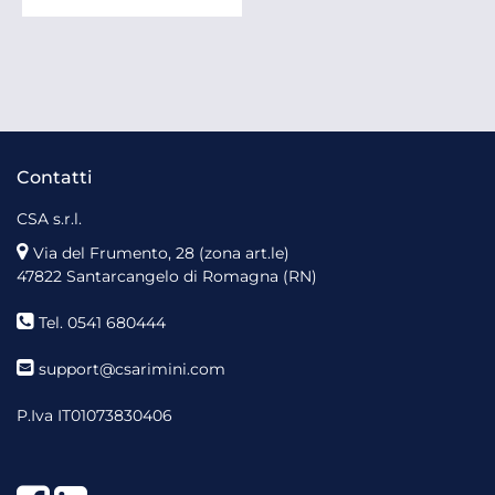
Contatti
CSA s.r.l.
Via del Frumento, 28 (zona art.le)
47822 Santarcangelo di Romagna (RN)
Tel. 0541 680444
support@csarimini.com
P.Iva IT01073830406
Facebook
LinkedIn