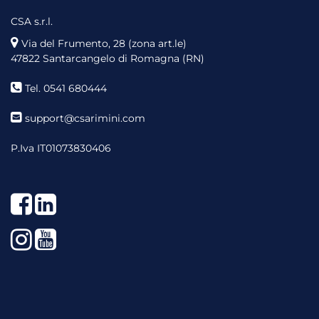
CSA s.r.l.
Via del Frumento, 28 (zona art.le)
47822 Santarcangelo di Romagna (RN)
Tel. 0541 680444
support@csarimini.com
P.Iva IT01073830406
Facebook
LinkedIn
Instagram
YouTube