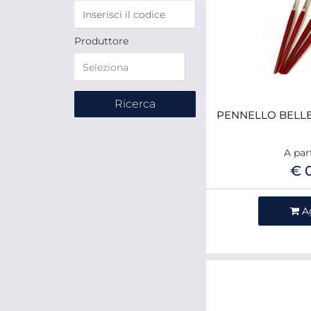
Produttore
PENNELLO BELLE
A par
€ 
Qua
A