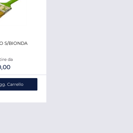
O S/BIONDA
tire da
0,00
ntità
gg. Carrello