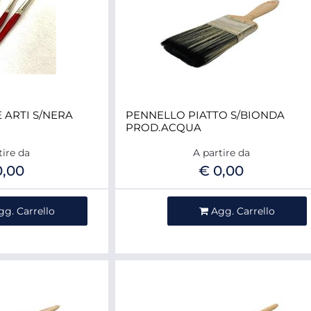
 ARTI S/NERA
PENNELLO PIATTO S/BIONDA
PROD.ACQUA
tire da
A partire da
0,00
€ 0,00
ntità
Quantità
gg. Carrello
Agg. Carrello