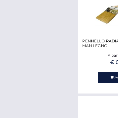
PENNELLO RADIA
MAN.LEGNO
A par
€ 
Qua
A