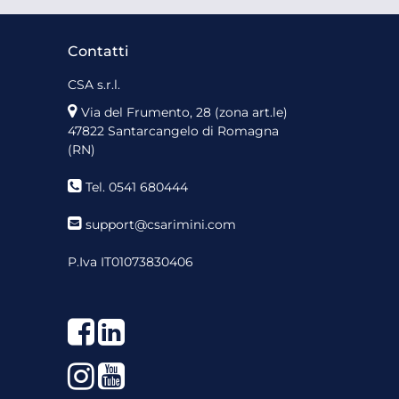
Contatti
CSA s.r.l.
Via del Frumento, 28 (zona art.le)
47822 Santarcangelo di Romagna
(RN)
Tel. 0541 680444
support@csarimini.com
P.Iva IT01073830406
Facebook
LinkedIn
Instagram
YouTube