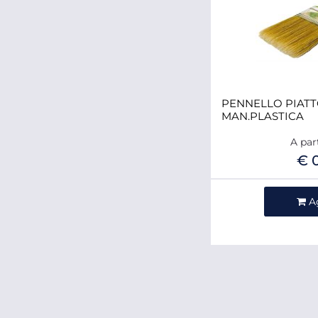
PENNELLO PIATT
MAN.PLASTICA
A par
€ 
Qua
A