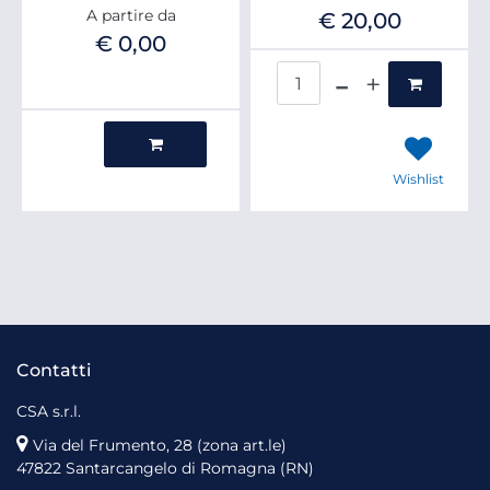
A partire da
€ 20,00
€ 0,00
Quantità
Quantità
Wishlist
Contatti
CSA s.r.l.
Via del Frumento, 28 (zona art.le)
47822 Santarcangelo di Romagna (RN)