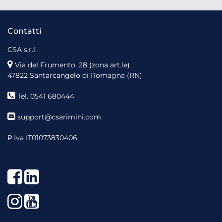
Contatti
CSA s.r.l.
Via del Frumento, 28 (zona art.le)
47822 Santarcangelo di Romagna (RN)
Tel. 0541 680444
support@csarimini.com
P.Iva IT01073830406
Facebook
LinkedIn
Instagram
YouTube