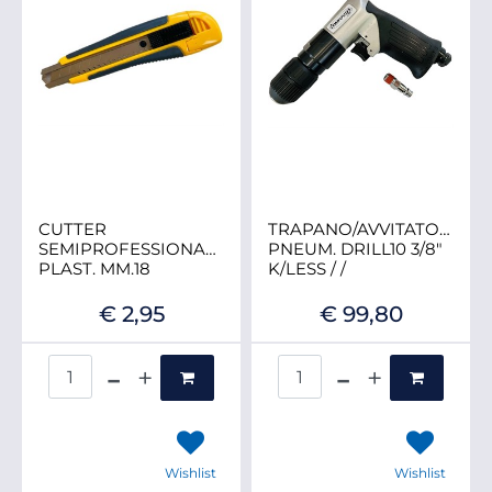
CUTTER
TRAPANO/AVVITATORE
SEMIPROFESSIONALE
PNEUM. DRILL10 3/8"
PLAST. MM.18
K/LESS / /
€ 2,95
€ 99,80
Quantità
Quantità
Wishlist
Wishlist