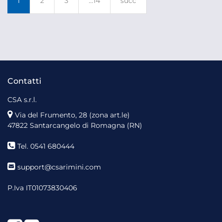
1
2
3
...14
succ
Contatti
CSA s.r.l.
Via del Frumento, 28 (zona art.le)
47822 Santarcangelo di Romagna (RN)
Tel. 0541 680444
support@csarimini.com
P.Iva IT01073830406