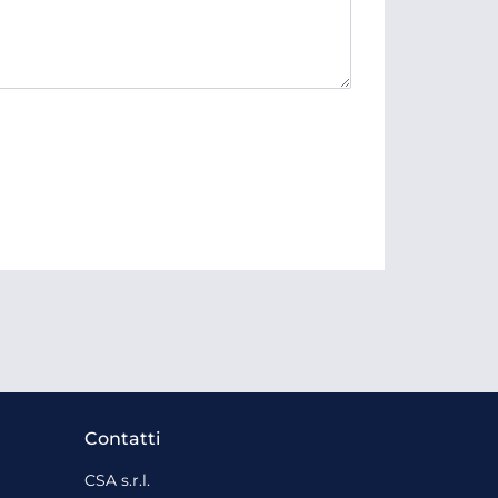
Contatti
CSA s.r.l.