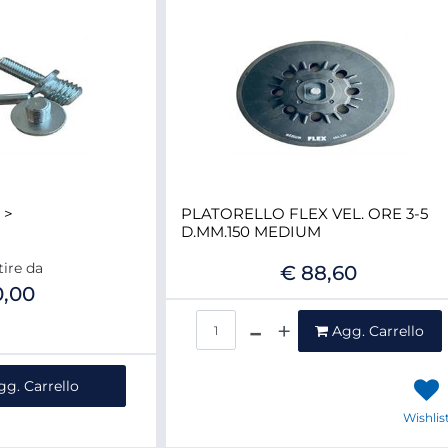
 >
PLATORELLO FLEX VEL. ORE 3-5
D.MM.150 MEDIUM
tire da
€ 88,60
0,00
Quantità
Agg. Carrello
ntità
gg. Carrello
Wishlis