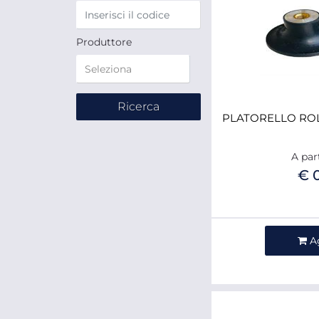
Produttore
PLATORELLO RO
A par
€ 
Qua
A