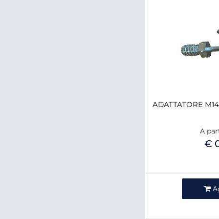
ADATTATORE M14
A par
€ 
Qua
A