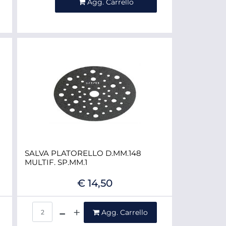
Agg. Carrello
SALVA PLATORELLO D.MM.148
MULTIF. SP.MM.1
€ 14,50
Quantità
Agg. Carrello