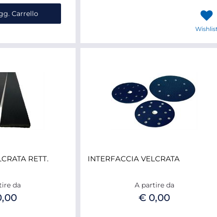
ntità
gg. Carrello
Wishlis
LCRATA RETT.
INTERFACCIA VELCRATA
tire da
A partire da
0,00
€ 0,00