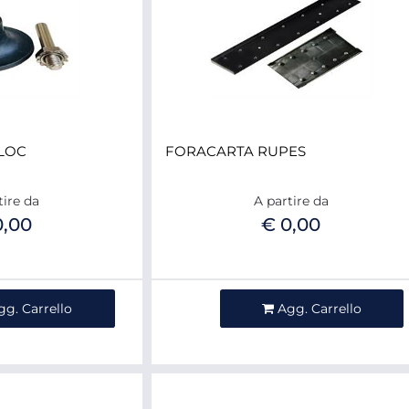
LOC
FORACARTA RUPES
tire da
A partire da
0,00
€ 0,00
ntità
Quantità
gg. Carrello
Agg. Carrello