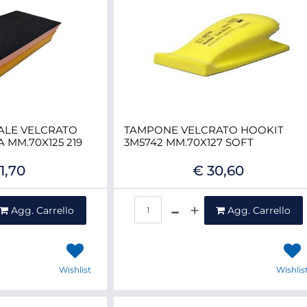
LE VELCRATO
TAMPONE VELCRATO HOOKIT
 MM.70X125 219
3M5742 MM.70X127 SOFT
1,70
€ 30,60
ntità
Quantità
Agg. Carrello
Agg. Carrello
Wishlist
Wishlis