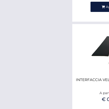
Qua
A
INTERFACCIA VE
A par
€ 