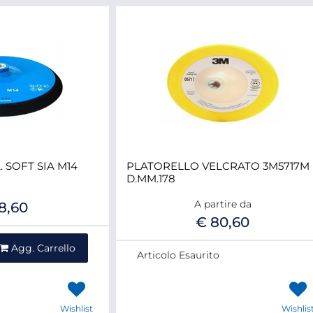
 SOFT SIA M14
PLATORELLO VELCRATO 3M5717M
D.MM.178
A partire da
8,60
€ 80,60
ntità
Agg. Carrello
Articolo Esaurito
Wishlist
Wishlis