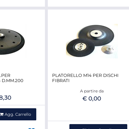
.PER
PLATORELLO M14 PER DISCHI
 D.MM.200
FIBRATI
A partire da
8,30
€ 0,00
ntità
Agg. Carrello
Quantità