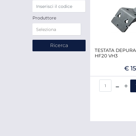
Produttore
TESTATA DEPUR
HF20 VH3
€ 1
Qua