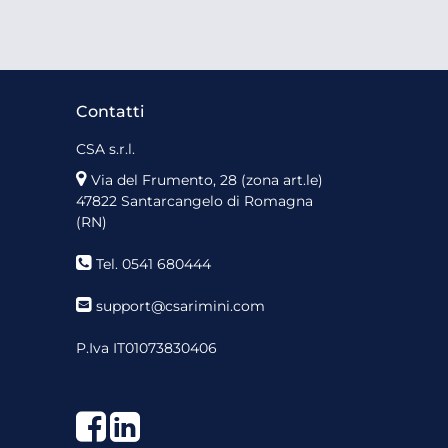
Contatti
CSA s.r.l.
Via del Frumento, 28 (zona art.le)
47822 Santarcangelo di Romagna
(RN)
Tel. 0541 680444
support@csarimini.com
P.Iva IT01073830406
Facebook
LinkedIn