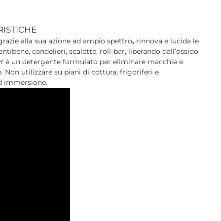
RISTICHE
grazie alla sua azione ad ampio spettro
,
rinnova e lucida le
ntibene, candelieri, scalette, roll-bar, liberando dall’ossido
DY è un detergente formulato per eliminare macchie e
Non utilizzare su piani di cottura, frigoriferi e
ad immersione.