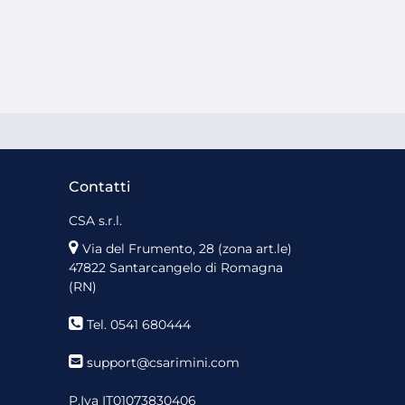
Contatti
CSA s.r.l.
Via del Frumento, 28 (zona art.le)
47822 Santarcangelo di Romagna
(RN)
Tel. 0541 680444
support@csarimini.com
P.Iva IT01073830406