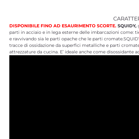
CARATTE
DISPONIBILE FINO AD ESAURIMENTO SCORTE.
SQUIDY,
parti in acciaio e in lega esterne delle imbarcazioni come: tie
e ravvivando sia le parti opache che le parti cromate.SQUI
tracce di ossidazione da superfici metalliche e parti cromate. 
attrezzature da cucina. E’ ideale anche come disossidante 