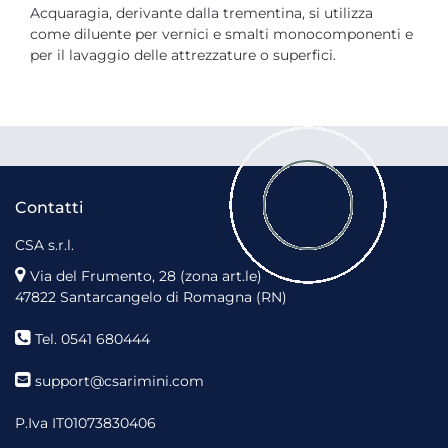
Acquaragia, derivante dalla trementina, si utilizza
come diluente per vernici e smalti monocomponenti e
per il lavaggio delle attrezzature o superfici.
Contatti
CSA s.r.l.
Via del Frumento, 28 (zona art.le)
47822 Santarcangelo di Romagna (RN)
Tel. 0541 680444
support@csarimini.com
P.Iva IT01073830406