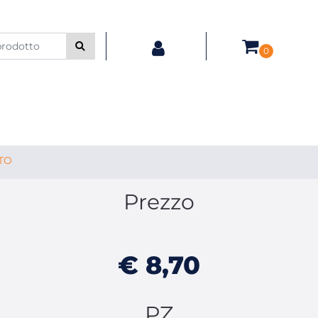
0
TO
Prezzo
€ 8,70
PZ