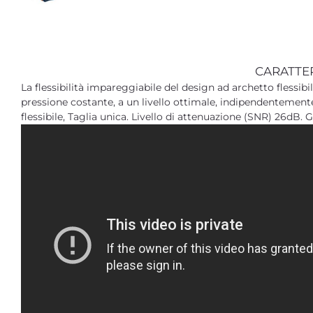
CARATTE
La flessibilità impareggiabile del design ad archetto flessib
pressione costante, a un livello ottimale, indipendentemente
flessibile,‎ Taglia unica. Livello di attenuazione (SNR)‎ 26dB. 