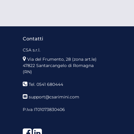
Contatti
CSA s.r.l.
Via del Frumento, 28 (zona art.le)
47822 Santarcangelo di Romagna
(RN)
Tel. 0541 680444
support@csarimini.com
P.Iva IT01073830406
Facebook
LinkedIn