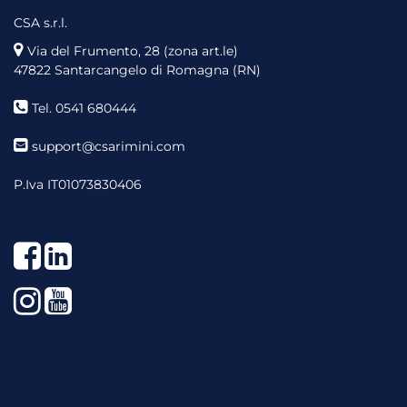
CSA s.r.l.
Via del Frumento, 28 (zona art.le)
47822 Santarcangelo di Romagna (RN)
Tel. 0541 680444
support@csarimini.com
P.Iva IT01073830406
Facebook
LinkedIn
Instagram
YouTube