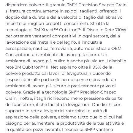
disperdere polvere. Il granulo 3M™ Precision Shaped Grain
si frattura continuamente in spigoli taglienti, offrendo il
doppio della durata e della velocità di taglio dell'abrasivo
rispetto ai migliori prodotti concorrenti. Sfrutta la
tecnologia di 3M Xtract™ Cubitron™ II Disco In Rete 710W
per ottenere vantaggi competitivi in ogni settore, dalla
lavorazione dei metalli e del legno, all'industria
aerospaziale, nautica, ferroviaria, automobilistica e OEM.
Consentono un ambiente di lavoro più sicuro. Un
ambiente di lavoro più pulito è anche più sicuro. I dischi in
rete 3M Cubitron™ II Net aspirano oltre il 95% della
polvere prodotta dai lavori di levigatura, riducendo
l'esposizione alle particelle aerodisperse e creando un
ambiente di lavoro più sicuro e praticamente privo di
polvere. Grazie alla tecnologia 3M™ Precision-Shaped
Grain, inoltre, i tagli richiedono meno pressione da parte
dell'operatore, il che facilita la levigatura. Dai dischi con
supporto in rete a levigatrici rotorbitali e unità di
aspirazione della polvere, abbiamo tutto quello di cui hai
bisogno per aumentare la produttività della tua attività e
la qualità dei pezzi lavorati. I tecnici di 3M™ vantano