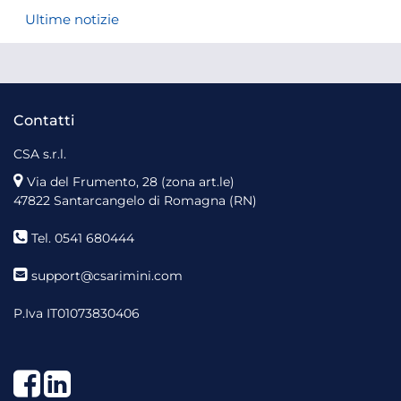
Ultime notizie
Contatti
CSA s.r.l.
Via del Frumento, 28 (zona art.le)
47822 Santarcangelo di Romagna (RN)
Tel. 0541 680444
support@csarimini.com
P.Iva IT01073830406
Facebook
LinkedIn