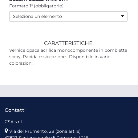
Formato 1* (obbligatorio)
Seleziona un elemento
CARATTERISTICHE
Vernice opaca acrilica monocomponente in bombletta
spray. Rapida essiccazione . Disponibile in varie
colorazioni.
Contatti
CSA s.r.l.
Via del Frumento, 28 (zona art.le)
47822 Santarcangelo di Romagna (RN)