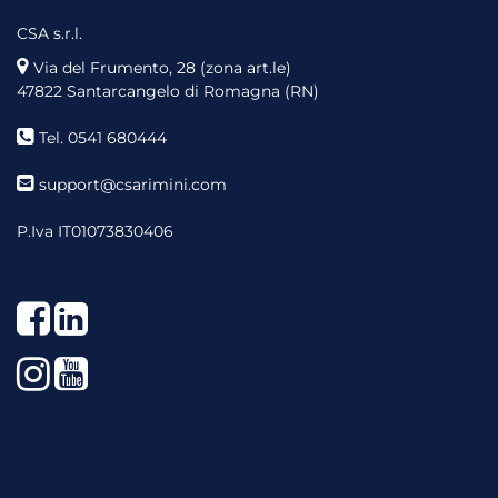
CSA s.r.l.
Via del Frumento, 28 (zona art.le)
47822 Santarcangelo di Romagna (RN)
Tel. 0541 680444
support@csarimini.com
P.Iva IT01073830406
Facebook
LinkedIn
Instagram
YouTube