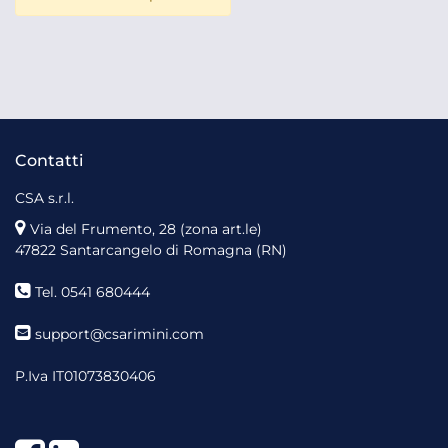
Contatti
CSA s.r.l.
Via del Frumento, 28 (zona art.le)
47822 Santarcangelo di Romagna (RN)
Tel. 0541 680444
support@csarimini.com
P.Iva IT01073830406
Facebook
LinkedIn