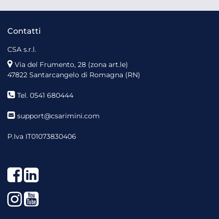
Contatti
CSA s.r.l.
Via del Frumento, 28 (zona art.le)
47822 Santarcangelo di Romagna (RN)
Tel. 0541 680444
support@csarimini.com
P.Iva IT01073830406
Facebook
LinkedIn
Instagram
YouTube