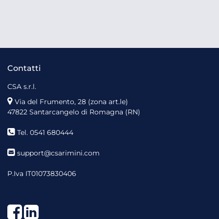
Contatti
CSA s.r.l.
Via del Frumento, 28 (zona art.le)
47822 Santarcangelo di Romagna (RN)
Tel. 0541 680444
support@csarimini.com
P.Iva IT01073830406
Facebook
LinkedIn