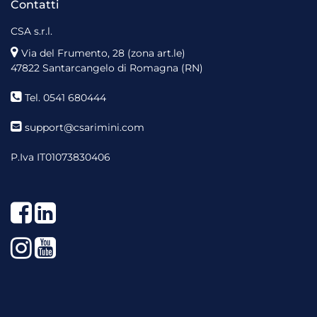
Contatti
CSA s.r.l.
Via del Frumento, 28 (zona art.le)
47822 Santarcangelo di Romagna (RN)
Tel. 0541 680444
support@csarimini.com
P.Iva IT01073830406
Facebook
LinkedIn
Instagram
YouTube