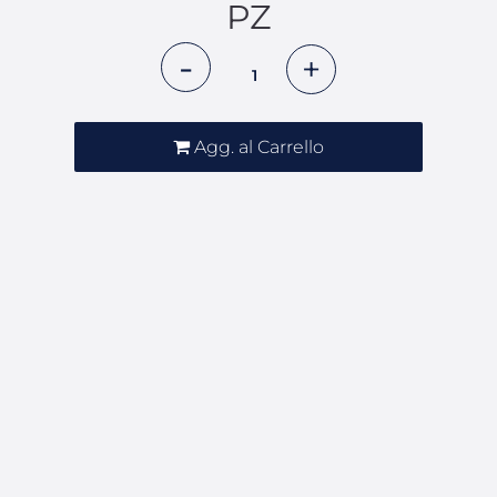
PZ
Quantità
Agg. al Carrello