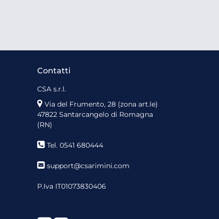
Contatti
CSA s.r.l.
Via del Frumento, 28 (zona art.le)
47822 Santarcangelo di Romagna
(RN)
Tel. 0541 680444
support@csarimini.com
P.Iva IT01073830406