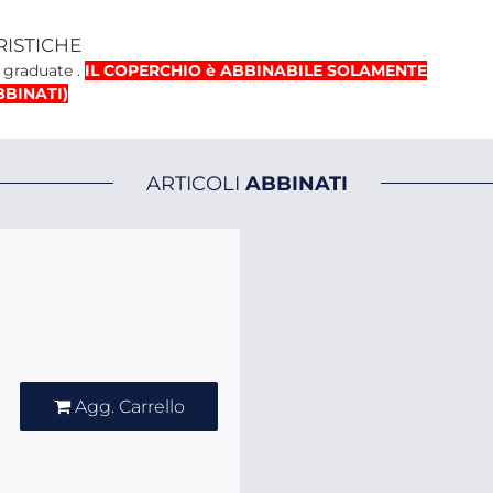
RISTICHE
e graduate .
IL COPERCHIO è ABBINABILE SOLAMENTE
BBINATI)
ARTICOLI
ABBINATI
Quantità
Agg. Carrello