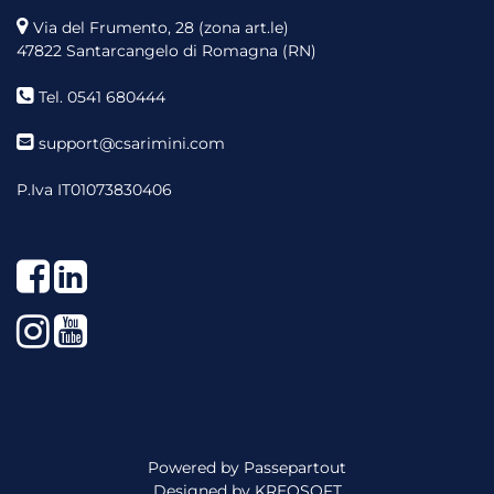
Via del Frumento, 28 (zona art.le)
47822 Santarcangelo di Romagna (RN)
Tel. 0541 680444
support@csarimini.com
P.Iva IT01073830406
Facebook
LinkedIn
Instagram
YouTube
Powered by
Passepartout
Designed by
KREOSOFT