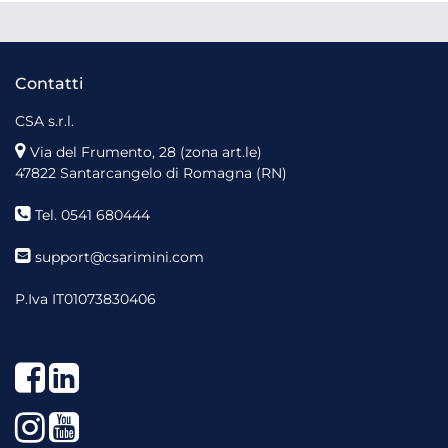
Contatti
CSA s.r.l.
Via del Frumento, 28 (zona art.le)
47822 Santarcangelo di Romagna (RN)
Tel. 0541 680444
support@csarimini.com
P.Iva IT01073830406
Facebook
LinkedIn
Instagram
YouTube