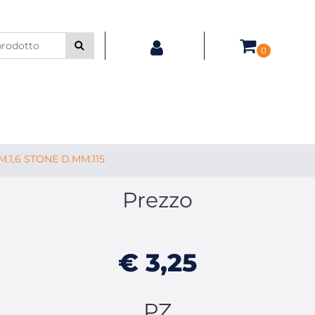
0
.1,6 STONE D.MM.115
Prezzo
€ 3,25
PZ