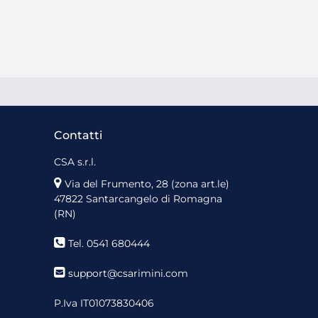
Contatti
CSA s.r.l.
Via del Frumento, 28 (zona art.le)
47822 Santarcangelo di Romagna
(RN)
Tel. 0541 680444
support@csarimini.com
P.Iva IT01073830406