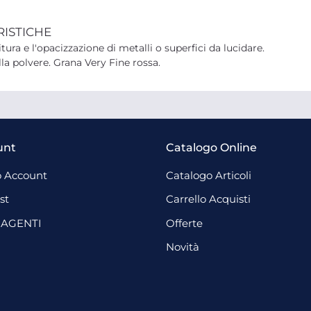
RISTICHE
tura e l'opacizzazione di metalli o superfici da lucidare.
a polvere. Grana Very Fine rossa.
unt
Catalogo Online
 Account
Catalogo Articoli
st
Carrello Acquisti
 AGENTI
Offerte
Novità