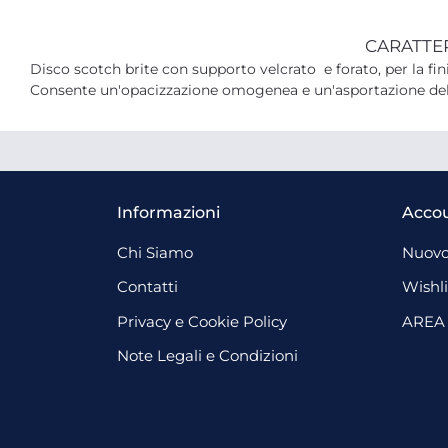
CARATTE
Disco scotch brite con supporto velcrato e forato, per la fini
Consente un'opacizzazione omogenea e un'asportazione dell
Informazioni
Acco
Chi Siamo
Nuovo
Contatti
Wishli
Privacy e Cookie Policy
AREA
Note Legali e Condizioni