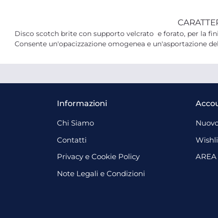
CARATTE
Disco scotch brite con supporto velcrato e forato, per la fini
Consente un'opacizzazione omogenea e un'asportazione della
Informazioni
Acco
Chi Siamo
Nuovo
Contatti
Wishli
Privacy e Cookie Policy
AREA
Note Legali e Condizioni