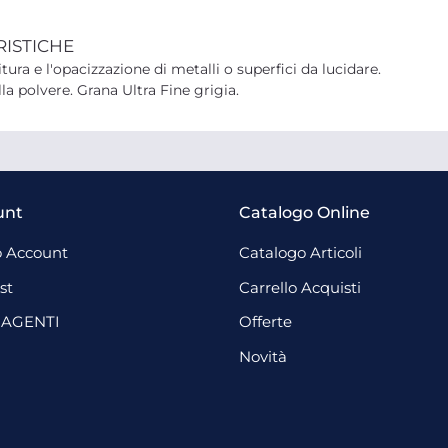
RISTICHE
tura e l'opacizzazione di metalli o superfici da lucidare.
 polvere. Grana Ultra Fine grigia.
unt
Catalogo Online
 Account
Catalogo Articoli
st
Carrello Acquisti
 AGENTI
Offerte
Novità