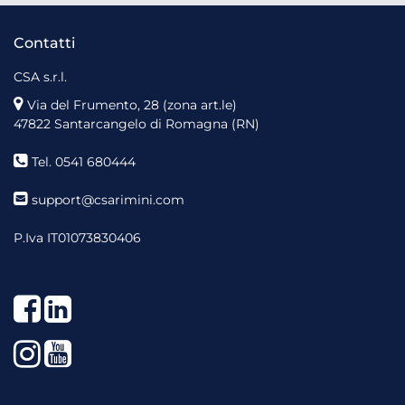
Contatti
CSA s.r.l.
Via del Frumento, 28 (zona art.le)
47822 Santarcangelo di Romagna (RN)
Tel. 0541 680444
support@csarimini.com
P.Iva IT01073830406
Facebook
LinkedIn
Instagram
YouTube