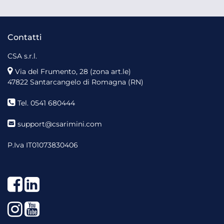
Contatti
CSA s.r.l.
Via del Frumento, 28 (zona art.le)
47822 Santarcangelo di Romagna (RN)
Tel. 0541 680444
support@csarimini.com
P.Iva IT01073830406
Facebook
LinkedIn
Instagram
YouTube