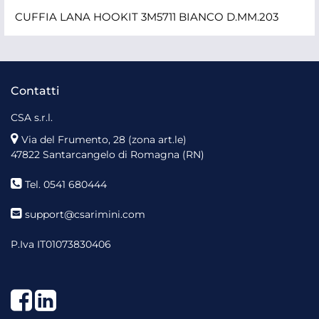
CUFFIA LANA HOOKIT 3M5711 BIANCO D.MM.203
Contatti
CSA s.r.l.
Via del Frumento, 28 (zona art.le)
47822 Santarcangelo di Romagna (RN)
Tel. 0541 680444
support@csarimini.com
P.Iva IT01073830406
Facebook
LinkedIn