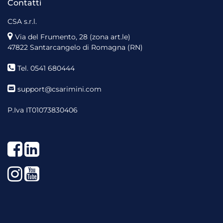
Contatti
CSA s.r.l.
Via del Frumento, 28 (zona art.le)
47822 Santarcangelo di Romagna (RN)
Tel. 0541 680444
support@csarimini.com
P.Iva IT01073830406
Facebook
LinkedIn
Instagram
YouTube