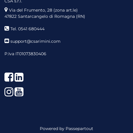
CSA s.r.l.
Via del Frumento, 28 (zona art.le)
47822 Santarcangelo di Romagna (RN)
Tel. 0541 680444
support@csarimini.com
P.Iva IT01073830406
Facebook
LinkedIn
Instagram
YouTube
Powered by
Passepartout