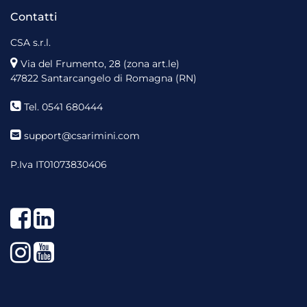
Contatti
CSA s.r.l.
Via del Frumento, 28 (zona art.le)
47822 Santarcangelo di Romagna (RN)
Tel. 0541 680444
support@csarimini.com
P.Iva IT01073830406
Facebook
LinkedIn
Instagram
YouTube