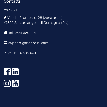
Contatti
CSA s.r.l.
Via del Frumento, 28 (zona art.le)
47822 Santarcangelo di Romagna (RN)
Tel. 0541 680444
support@csarimini.com
P.Iva IT01073830406
Facebook
LinkedIn
Instagram
YouTube