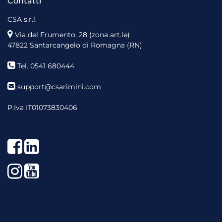
Contatti
CSA s.r.l.
Via del Frumento, 28 (zona art.le)
47822 Santarcangelo di Romagna (RN)
Tel. 0541 680444
support@csarimini.com
P.Iva IT01073830406
Facebook
LinkedIn
Instagram
YouTube