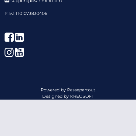
support@csarimini.com
P.Iva IT01073830406
Facebook
LinkedIn
Instagram
YouTube
Powered by
Passepartout
Designed by
KREOSOFT