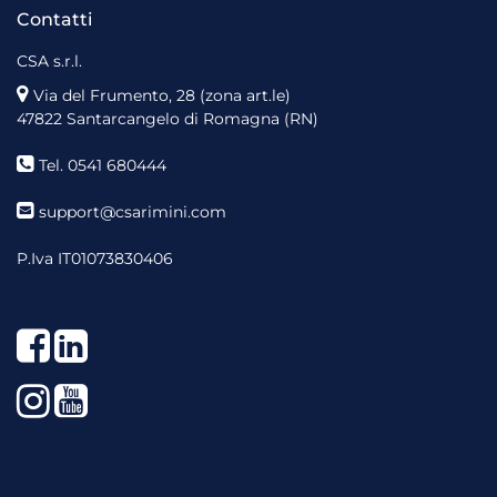
Contatti
CSA s.r.l.
Via del Frumento, 28 (zona art.le)
47822 Santarcangelo di Romagna (RN)
Tel. 0541 680444
support@csarimini.com
P.Iva IT01073830406
Facebook
LinkedIn
Instagram
YouTube