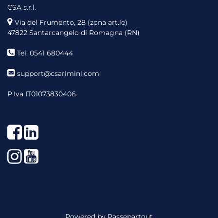
CSA s.r.l.
Via del Frumento, 28 (zona art.le)
47822 Santarcangelo di Romagna (RN)
Tel. 0541 680444
support@csarimini.com
P.Iva IT01073830406
Facebook
LinkedIn
Instagram
YouTube
Powered by
Passepartout