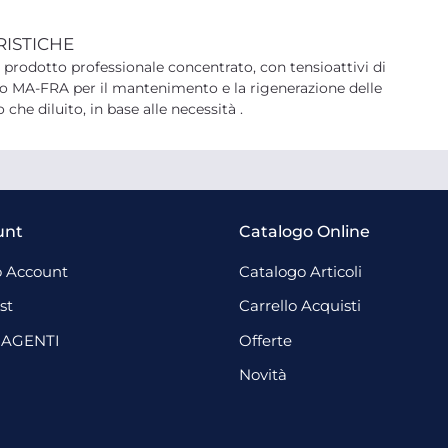
RISTICHE
,
prodotto professionale concentrato, con tensioattivi di
ppo MA-FRA per il mantenimento e la rigenerazione delle
 che diluito, in base alle necessità .
unt
Catalogo Online
 Account
Catalogo Articoli
st
Carrello Acquisti
 AGENTI
Offerte
Novità