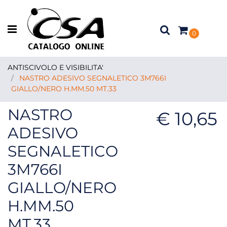
Open menu
0
ANTISCIVOLO E VISIBILITA'
NASTRO ADESIVO SEGNALETICO 3M766I
GIALLO/NERO H.MM.50 MT.33
NASTRO
€ 10,65
ADESIVO
SEGNALETICO
3M766I
GIALLO/NERO
H.MM.50
MT.33