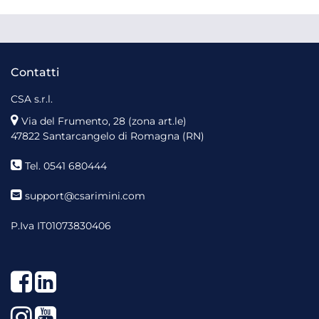
Contatti
CSA s.r.l.
Via del Frumento, 28 (zona art.le)
47822 Santarcangelo di Romagna (RN)
Tel. 0541 680444
support@csarimini.com
P.Iva IT01073830406
Facebook
LinkedIn
Instagram
YouTube