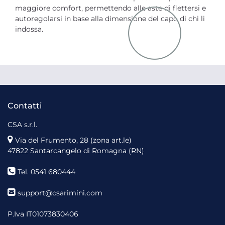
maggiore comfort, permettendo alle aste di flettersi e
autoregolarsi in base alla dimensione del capo di chi li
indossa.
Contatti
CSA s.r.l.
Via del Frumento, 28 (zona art.le)
47822 Santarcangelo di Romagna (RN)
Tel. 0541 680444
support@csarimini.com
P.Iva IT01073830406