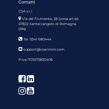
Contatti
CSA s.r.l.
Via del Frumento, 28 (zona art.le)
47822 Santarcangelo di Romagna
(RN)
Tel. 0541 680444
support@csarimini.com
P.Iva IT01073830406
Facebook
LinkedIn
Instagram
YouTube