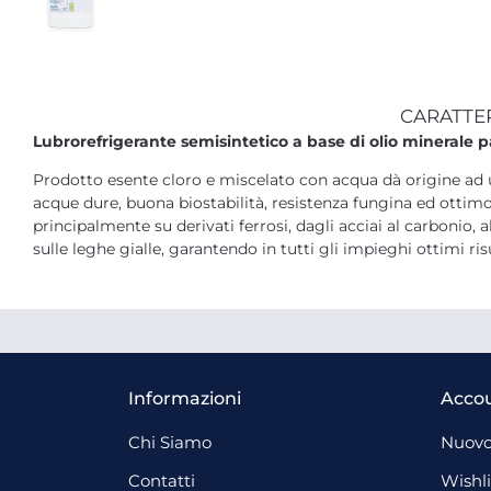
CARATTE
Lubrorefrigerante semisintetico a base di olio minerale p
Prodotto esente cloro e miscelato con acqua dà origine ad u
acque dure, buona biostabilità, resistenza fungina ed ottimo
principalmente su derivati ferrosi, dagli acciai al carbonio, 
sulle leghe gialle, garantendo in tutti gli impieghi ottimi risu
Informazioni
Acco
Chi Siamo
Nuovo
Contatti
Wishli