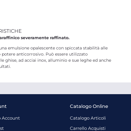
RISTICHE
araffinico severamente raffinato.
na emulsione opalescente con spiccata stabilità alle
 potere anticorrosivo. Può essere utilizzato
alle ghise, ad acciai inox, alluminio e sue leghe ed anche
ltati.
unt
Catalogo Online
 Account
Catalogo Articoli
st
Carrello Acquisti