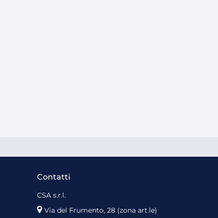
Contatti
CSA s.r.l.
Via del Frumento, 28 (zona art.le)