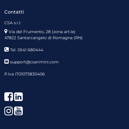
Contatti
CSA s.r.l.
Via del Frumento, 28 (zona art.le)
47822 Santarcangelo di Romagna (RN)
Tel. 0541 680444
support@csarimini.com
P.Iva IT01073830406
Facebook
LinkedIn
Instagram
YouTube