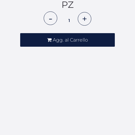
PZ
Quantità
Agg. al Carrello