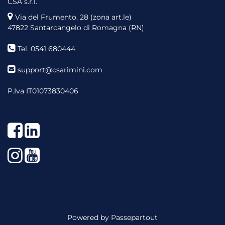
CSA s.r.l.
Via del Frumento, 28 (zona art.le)
47822 Santarcangelo di Romagna (RN)
Tel. 0541 680444
support@csarimini.com
P.Iva IT01073830406
Facebook
LinkedIn
Instagram
YouTube
Powered by
Passepartout