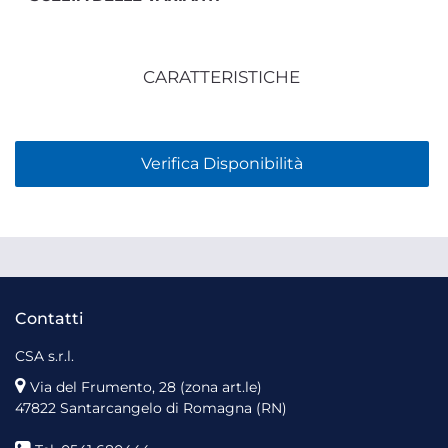
CARATTERISTICHE
Verifica Disponibilità
Contatti
CSA s.r.l.
Via del Frumento, 28 (zona art.le)
47822 Santarcangelo di Romagna (RN)