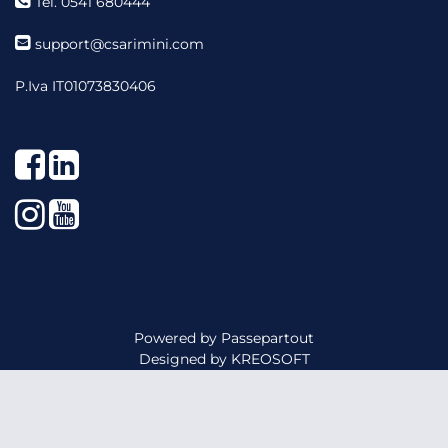
Tel. 0541 680444
support@csarimini.com
P.Iva IT01073830406
Facebook
LinkedIn
Instagram
YouTube
Powered by
Passepartout
Designed by
KREOSOFT